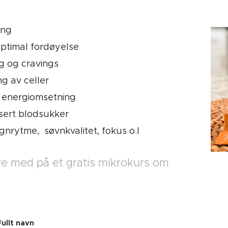
ing
 optimal fordøyelse
g og cravings
g av celler
l energiomsetning
sert blodsukker
gnrytme, søvnkvalitet, fokus o.l
e med på et gratis mikrokurs om
Fullt navn