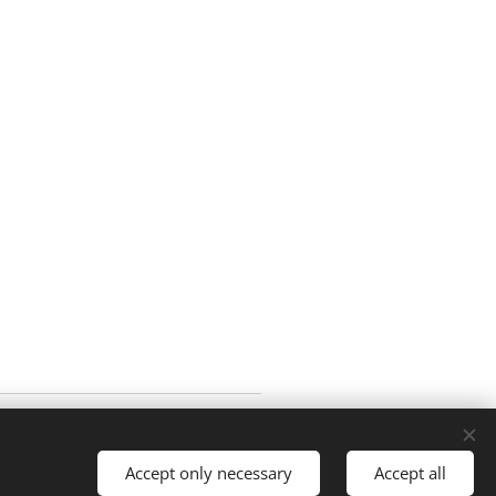
de. Dette er kun hjelp til hvordan
ntakt lege.
Accept only necessary
Accept all