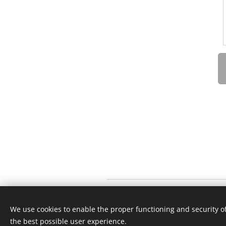
Sett deg godt inn i trygg bruk av
We use cookies to enable the proper functioning and security of
du kan imp
the best possible user experience.