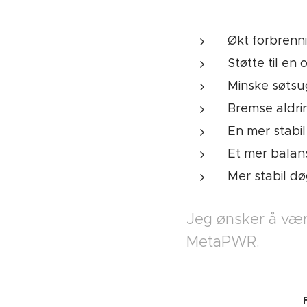
Økt forbrenn
Støtte til en
Minske søtsu
Bremse aldrin
En mer stabi
Et mer balan
Mer stabil dø
Jeg ønsker å vær
MetaPWR.