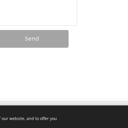
Send
 oljene. Jeg er ingen lege, og påstår ikke at disse oljene kan helbre
 our website, and to offer you
lementere oljene i din hverdag. Er du i tvil om din helsetilstand, ko
Powered by
Webnode
Cookies