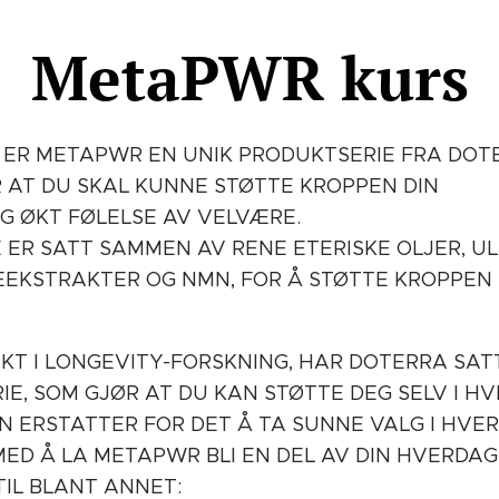
MetaPWR kurs
 ER METAPWR EN UNIK PRODUKTSERIE FRA DOT
 AT DU SKAL KUNNE STØTTE KROPPEN DIN
OG ØKT FØLELSE AV VELVÆRE.
ER SATT SAMMEN AV RENE ETERISKE OLJER, UL
EEKSTRAKTER OG NMN, FOR Å STØTTE KROPPEN 
T I LONGEVITY-FORSKNING, HAR DOTERRA SA
E, SOM GJØR AT DU KAN STØTTE DEG SELV I H
N ERSTATTER FOR DET Å TA SUNNE VALG I HVE
MED Å LA METAPWR BLI EN DEL AV DIN HVERDAG
IL BLANT ANNET: