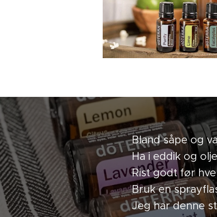
Bland såpe og van
Ha i eddik og olje
Rist godt før hve
Bruk en sprayflas
Jeg har denne st