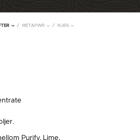
FTER
METAPWR
KURS
entrate
ljer.
ellom Purify, Lime,