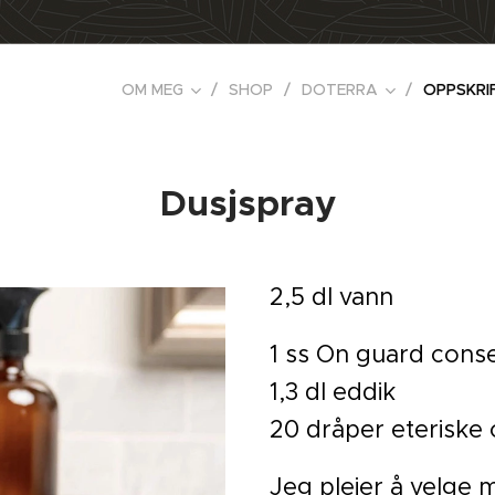
OM MEG
SHOP
DOTERRA
OPPSKRI
Dusjspray
2,5 dl vann
1 ss On guard cons
1,3 dl eddik
20 dråper eteriske o
Jeg pleier å velge m