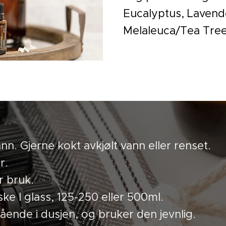
Eucalyptus, Lavend
Melaleuca/Tea Tree
n. Gjerne kokt avkjølt vann eller renset.
r.
r bruk.
ke I glass, 125-250 eller 500ml.
ående i dusjen, og bruker den jevnlig.