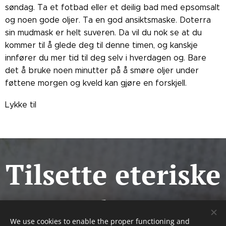
søndag. Ta et fotbad eller et deilig bad med epsomsalt
og noen gode oljer. Ta en god ansiktsmaske. Doterra
sin mudmask er helt suveren. Da vil du nok se at du
kommer til å glede deg til denne timen, og kanskje
innfører du mer tid til deg selv i hverdagen og. Bare
det å bruke noen minutter på å smøre oljer under
føttene morgen og kveld kan gjøre en forskjell.
Lykke til❤️
Tilsette eteriske
oljer
We use cookies to enable the proper functioning and