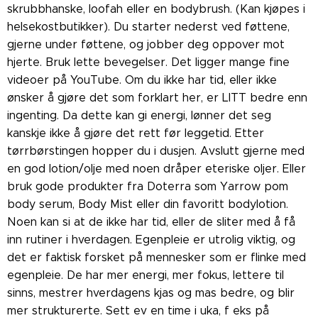
skrubbhanske, loofah eller en bodybrush. (Kan kjøpes i
helsekostbutikker). Du starter nederst ved føttene,
gjerne under føttene, og jobber deg oppover mot
hjerte. Bruk lette bevegelser. Det ligger mange fine
videoer på YouTube. Om du ikke har tid, eller ikke
ønsker å gjøre det som forklart her, er LITT bedre enn
ingenting. Da dette kan gi energi, lønner det seg
kanskje ikke å gjøre det rett før leggetid. Etter
tørrbørstingen hopper du i dusjen. Avslutt gjerne med
en god lotion/olje med noen dråper eteriske oljer. Eller
bruk gode produkter fra Doterra som Yarrow pom
body serum, Body Mist eller din favoritt bodylotion.
Noen kan si at de ikke har tid, eller de sliter med å få
inn rutiner i hverdagen. Egenpleie er utrolig viktig, og
det er faktisk forsket på mennesker som er flinke med
egenpleie. De har mer energi, mer fokus, lettere til
sinns, mestrer hverdagens kjas og mas bedre, og blir
mer strukturerte. Sett ev en time i uka, f eks på