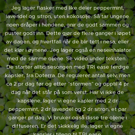
Jeg lager flasker med like deler peppermint,
lavendel og sitron, uten kokosolje. Så tar ungene
noen dråper i hendene, gnir de godt sammen og
puster godt inn. Dette gjør de flere ganger i løpet
av dagen, og hvertfall når de blir tett i nesa, eller
det klør i øynene. Jeg lager også en neseinhalator
med de samme oljene. Se video under teksten.
De starter alltid sesongen med TRI ease ferdige
kapsler, fra Doterra. De regulerer antall selv, men
ca 2 pr dag før og etter "stormen" og opptil 4 pr
dag når det står på som verst. Har vi ikke de
kapslene, lager vi egne kapler med 2 dr
peppermint, 2 dr lavendel og 2 dr sitron, et par
ganger pr dag. Vi bruker også disse tre oljene i
diffuseren. Er det skikkelig ille, lager vi egne
kapsler i tillegg til TRI ease.