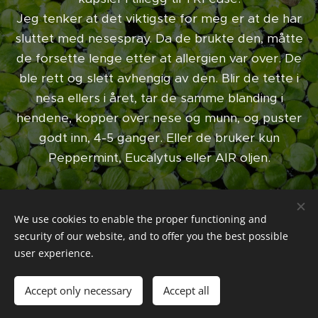
Jeg tenker at det viktigste for meg er at de har
sluttet med nesespray. Da de brukte den, måtte
de forsette lenge etter at allergien var over. De
ble rett og slett avhengig av den. Blir de tette i
nesa ellers i året, tar de samme blanding i
hendene, kopper over nese og munn, og puster
godt inn, 4-5 ganger. Eller de bruker kun
Peppermint, Eucalytus eller AIR oljen.
We use cookies to enable the proper functioning and
Sett deg godt inn i trygg bruk av oljene. Jeg er ingen lege, og
security of our website, and to offer you the best possible
påstår ikke at disse oljene kan helbrede. Dette er kun hjelp til
user experience.
hvordan du kan implementere oljene i din hverdag. Er du i tvil
om din helsetilstand, kontakt lege.
Accept only necessary
Accept all
Powered by
Webnode
Cookies