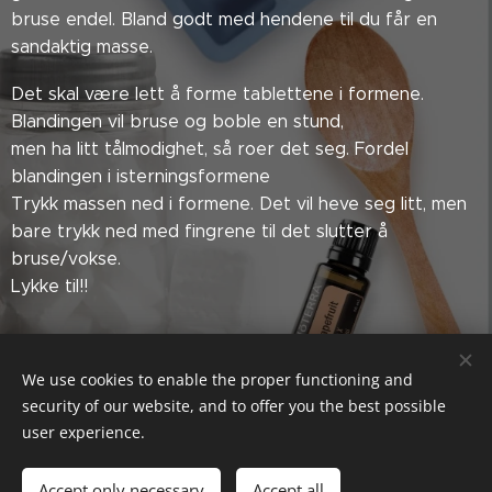
bruse endel. Bland godt med hendene til du får en
sandaktig masse.
Det skal være lett å forme tablettene i formene.
Blandingen vil bruse og boble en stund,
men ha litt tålmodighet, så roer det seg. Fordel
blandingen i isterningsformene
Trykk massen ned i formene. Det vil heve seg litt, men
bare trykk ned med fingrene til det slutter å
bruse/vokse.
Lykke til!!
We use cookies to enable the proper functioning and
Sett deg godt inn i trygg bruk av oljene. Jeg er ingen lege, og
security of our website, and to offer you the best possible
påstår ikke at disse oljene kan helbrede. Dette er kun hjelp til
user experience.
hvordan du kan implementere oljene i din hverdag. Er du i tvil
om din helsetilstand, kontakt lege.
Accept only necessary
Accept all