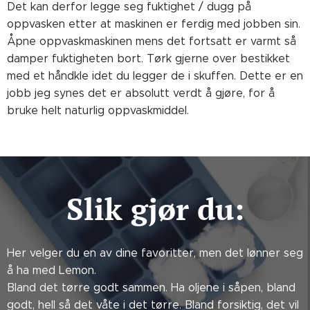
Det kan derfor legge seg fuktighet / dugg på
oppvasken etter at maskinen er ferdig med jobben sin.
Åpne oppvaskmaskinen mens det fortsatt er varmt så
damper fuktigheten bort. Tørk gjerne over bestikket
med et håndkle idet du legger de i skuffen. Dette er en
jobb jeg synes det er absolutt verdt å gjøre, for å
bruke helt naturlig oppvaskmiddel.
Slik gjør du:
Her velger du en av dine favoritter, men det lønner seg
å ha med Lemon.
Bland det tørre godt sammen. Ha oljene i såpen, bland
godt, hell så det våte i det tørre. Bland forsiktig, det vil